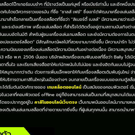
อตโป๊กเกอร์แบบขำๆ ที่มีรางวัลเป็นแค่บุหรี่ หรือเบียร์เท่านั้น และอีกหนึ่งป
้นโดยวิศวกรชาวเยอรมัน ที่ชื่อ “ชาลส์ เฟย์” ซึ่งเขาได้พัฒนาเครื่องเล่นสล็อ
ฒนามาสำเร็จกลายเป็นเครื่องสล็อตที่ชื่อว่า “ลิเบอร์ตี้ เบลล์” มีความหมายว่
ละระฆังเสรีภาพ เครื่องเล่นสล็อต ที่สำเร็จได้ติดตั้งอยู่ตามสถานบันเทิงต่าง
ินแบบอัตโนมัติ สำหรับผู้ชนะเครื่องเล่นเกมสล็อต และยังมีความต้องการในตล
น “โอเปอเรเตอร์สล็อต” มีสัญลักษณ์ผลไม้ที่สวยงามมากยิ่งขึ้น มีความน่ารัก ไ
เอง ความนิยมของเครื่องเล่นสล็อตมีความนิยมกันอย่างต่อเนื่อง มีความสนุกส
63 หรือ พ.ศ. 2506 นั่นเอง บริษัทผลิตเครื่องเกมฟินบอลที่ชื่อว่า Bally ได้เ
่นตาตื่นใจ และเรียกเสียงฮือฮาให้แก่นักพนันไปไม่น้อย และยังฮิตกันแบบไม่รู้
นุกมากกว่าเดิม ด้วยการเพิ่มแจ๊คพอทให้กับเครื่องสล็อตเดิมพันรุ่นใหม่ จ่า
ส่งไปให้บริการตามคาสิโนใหญ่ในเมืองต่างๆ จนกลายเป็นเครื่องแบบของเกมตู้สล
าะได้เริ่มต้นเปิดศักราชของ
เกมสล็อตออนไลน์
เป็นสมัยของคอมพิวเตอร์ เร
ึ่งในเวลาที่คอมพิวเตอร์ offline อยู่ก็ยังสามารถเล่นเป็นเกมที่สนุกสนานได้แบบ
 โดยจะปรากฏอยู่ใน
คาสิโนออนไลน์เว็บตรง
เว็บเกมพนันออนไลน์มากมายหลา
เดิมพันเล่นเกมสล็อตที่ง่ายดายมากยิ่งขึ้น ที่ผู้เล่นทุกคนนั้น สามารถนำมา
ดตัว