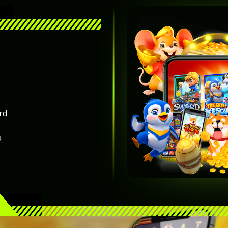
ord
ง