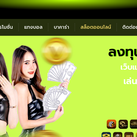
รโมชั่น
แทงบอล
บาคาร่า
สล็อตออนไลน์
ติดต่อ
ลงทุน
เว็บ
เล่น