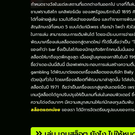
กำหนดรางวัลในแต่ละสถานที่แตกต่างกันออกไป บางที่ก็เล่นสล็
ซานฟรานซิสโก แคลิฟอร์เนีย ของสหรัฐอเมริกาในปี 1895 คิดค
ได้ทั้งฝ่ายผู้เล่น รวมไปถึงเจ้าของเครื่อง และทำรายการพั
สัญลักษณ์ทั้งหมด 5 แบบได้แก่มีเพชร เกือกม้า โพดำ หัวใจ แ
ในการเล่น สามารถชนะการเดิมพันได้ โดยจะมีระบบการจ่ายเง
พัฒนาเครื่องเล่นสล็อตออกสู่ตลาดใหม่ ที่ได้ขึ้นชื่อว่าเป็
ของคำว่า bar ซึ่งเป็นโลโก้ของนักธุรกิจชิคาโกคนนั้นนั่น
สล็อตให้มาถึงจุดพีคสูงสุด เมื่ออยู่ในยุคของคาสิโนในปี 19
ชื่อว่าเดอะมันนี่ฮันนี่ มีเอฟเฟคประกอบการเล่นสร้างความตื
gambling ได้พัฒนาต่อยอดเครื่องสล็อตของบริษัท Bally ให้ส
ด้วยปุ่มทั่วไป โดยเครื่องสล็อตที่พัฒนามาล่าสุดนั้น ได้
สล็อตในปี 1971 ถือว่าเป็นเครื่องแรกสู่ยุคอินเตอร์เน็ต เพร
เกมตู้สล็อตได้ถูกปรับปรุงให้เป็นเกมที่เล่นในคอมพิวเตอร์ ซ
ความโด่งดังมากๆ มีความสนุกสนานให้แก่นักลงทุนเดิมพัน
สล็อตแตกบ่อย
ของเรา ได้มีการจัดเตรียมรูปแบบของการลง
เล่น เกมสล็อต ยังไง ไม่ให้หม