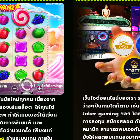
เว็บไซต์ออนไลน์ของเรา
มือใหม่ทุกคน เนื่องจาก
ว่าจะเป็นเกมใดก็ตาม เช่
ลองเล่นสล็อต ให้คุณได้
Joker gaming ฯลฯ โดยที
ุดๆ ทำให้เมมเบอร์ได้เรียน
การลงทุน สมัครสล็อต กับ
งในการพ่ายแพ้ และ
สมาชิก สามารถพบเจอกับคว
ำกัดจำนวนครั้ง เพียงแค่
ยังให้ผลตอบแทนสูงมากๆ 
pg
ผ่านระบบเกม ภายใน