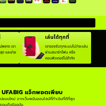
B
์
เล่นได้ทุกที่
ม่พลาด เรา
เรารองรับทุกระบบไม่ว่าจะเล่น
สุด และจ่าย
ผ่านสมาร์ทโฟน หรือ
คอมพิวเตอร์ไม่จำกัด
 UFABIG แจ็กพอตเพียบ
ูปแบบใหม่ จากเว็บพนันออนไลน์ที่ทำเงินที่ดีที่สุด
ดีตจนถึงปัจจุบัน