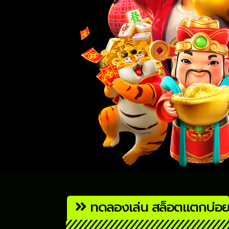
ทดลองเล่น สล็อตแตกบ่อ