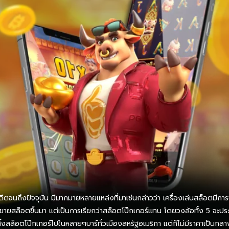
ดีตจนถึงปัจจุบัน มีมากมายหลายแหล่งที่มาเช่นกล่าวว่า เครื่องเล่นสล็อตมี
นที่ขายสล็อตขึ้นมา แต่เป็นการเรียกว่าสล็อตโป๊กเกอร์แทน โดยวงล้อทั้ง 5 จะ
งสล็อตโป๊กเกอร์ไปในหลายๆบาร์ทั่วเมืองสหรัฐอเมริกา แต่ก็ไม่มีราคาเป็นกลางแ