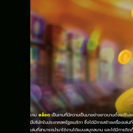
เกม
สล็อต
เป็นเกมที่มีความเป็นมาอย่างยาวนานตั้งแต่ในอ
มีบริษัทในประเทศสหรัฐอเมริกา ซึ่งได้มีการสร้างเครื่องเล่
เล่นที่สามารถนำมาใช้งานได้แบบสนุกสนาน และได้มีการติดตั้