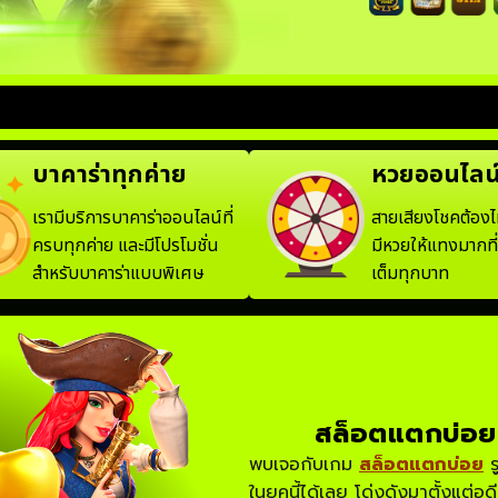
์
บาคาร่าทุกค่าย
หวยออนไลน
เรามีบริการบาคาร่าออนไลน์ที่
สายเสียงโชคต้องไ
ครบทุกค่าย และมีโปรโมชั่น
มีหวยให้แทงมากที่
สำหรับบาคาร่าแบบพิเศษ
เต็มทุกบาท
สล็อตแตกบ่อย
พบเจอกับเกม
สล็อตแตกบ่อย
ร
ในยุคนี้ได้เลย โด่งดังมาตั้งแต่อ