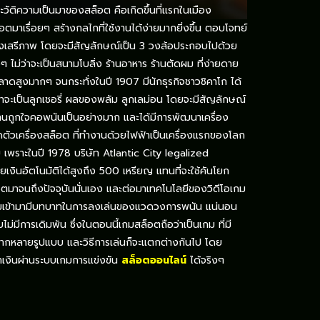
ระวัติความเป็นมาของสล็อต คือเกิดขึ้นที่แรกในเมือง
ตมาเรื่อยๆ สร้างกลไกที่ใช้งานได้ง่ายมากยิ่งขึ้น ตอบโจทย์
าระฆังเสรีภาพ โดยจะมีสัญลักษณ์เป็น 3 วงล้อประกอบไปด้วย
ๆ ไม่ว่าจะเป็นสนามโบลิ่ง ร้านอาหาร ร้านตัดผม ที่ง่ายดาย
าดสูงมากๆ จนกระทั่งในปี 1907 มีนักธุรกิจชาวชิคาโก ได้
ม่ว่าจะเป็นลูกเชอรี่ ผลของพลัม ลูกเลม่อน โดยจะมีสัญลักษณ์
นานถูกใจคอพนันเป็นอย่างมาก และได้มีการพัฒนาเครื่อง
ปิดตัวเครื่องสล็อต ที่ทำงานด้วยไฟฟ้าเป็นเครื่องแรกของโลก
จบ เพราะในปี 1978 บริษัท Atlantic City legalized
ยเงินอัตโนมัติได้สูงถึง 500 เหรียญ แทนที่จะใช้คันโยก
็อตมาจนถึงปัจจุบันนั่นเอง และต่อมาเทคโนโลยีของวิดีโอเกม
ิ่มเข้ามามีบทบาทในการลงเล่นของแวดวงการพนัน แน่นอน
ไม่มีการเดิมพัน ซึ่งในตอนนี้เกมสล็อตถือว่าเป็นเกม ที่มี
กหลายรูปแบบ และวิธีการเล่นก็จะแตกต่างกันไป โดย
หาเงินผ่านระบบเกมการแข่งขัน
สล็อตออนไลน์
ได้จริงๆ