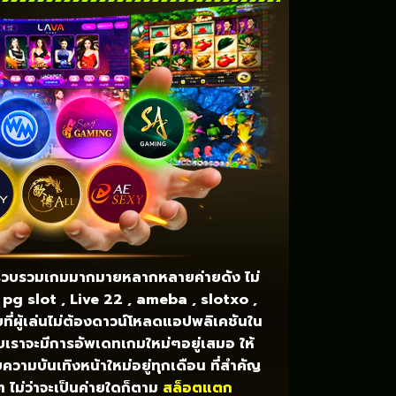
 รวบรวมเกมมากมายหลากหลายค่ายดัง ไม่
น pg slot , Live 22 , ameba , slotxo ,
่ผู้เล่นไม่ต้องดาวน์โหลดแอปพลิเคชันใน
เราจะมีการอัพเดทเกมใหม่ๆอยู่เสมอ ให้
ามบันเทิงหน้าใหม่อยู่ทุกเดือน ที่สำคัญ
ไม่ว่าจะเป็นค่ายใดก็ตาม
สล็อตแตก