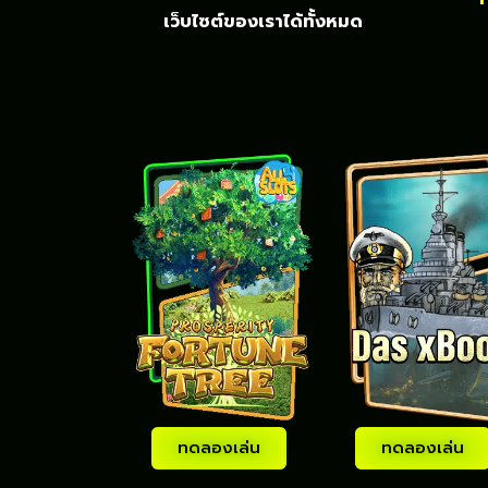
เว็บไซต์ของเราได้ทั้งหมด
ทดลองเล่น
ทดลองเล่น