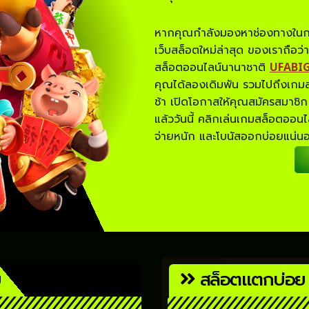
หากคุณกำลังมองหาช่องทางในการทำ
เว็บสล็อตใหม่ล่าสุด ของเราถือว่า
สล็อตออนไลน์นานาชาติ
UFABI
คุณได้ลองเดิมพัน รวมไปถึงเกมสล
ช้า เปิดโอกาสให้คุณสมัครสมาชิก 
แล้ววันนี้ คลิกเล่นเกมสล็อตออนไ
จ่ายหนัก และโบนัสออกบ่อยแน่น
ย
สล็อตแตกบ่อย 