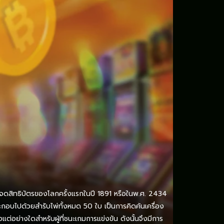
การจดสิทธิบัตรของโลกครั้งแรกในปี 1891 หรือในพ.ศ. 2434
ประกอบไปด้วยสำรับไพ่ทั้งหมด 50 ใบ เป็นการคิดค้นเครื่อง
ต่อย่างใดสำหรับผู้ที่ชนะเกมการแข่งขัน ดังนั้นจึงมีการ