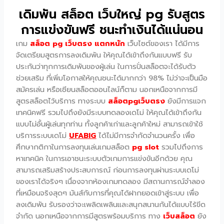
เดิมพัน สล็อต เว็บใหญ่ pg รับสูตร
การแข่งขันฟรี ชนะทำเงินได้แน่นอน
เกม
สล็อต pg เว็บตรง แตกหนัก
เว็บไซต์ของเรา ได้มีการ
จัดเตรียมสูตรการลงเดิมพัน ให้คุณได้เข้าถึงกันแบบฟรี รับ
ประกันว่าทุกการเดิมพันของผู้เล่น ในการปั่นสล็อตจะได้รับตัว
ช่วยเสริม ที่เพิ่มโอกาสให้คุณชนะได้มากกว่า 98% ไม่ว่าจะเป็นมือ
สมัครเล่น หรือเซียนสล็อตออนไลน์ก็ตาม นอกเหนือจากการมี
สูตรสล็อตไว้บริการ ทางระบบ
สล็อตpgเว็บตรง
ยังมีการแจก
เทคนิคฟรี รวมไปถึงยังมีระบบทดลองเดโม่ ให้คุณได้เข้าถึงกัน
แบบไม่อั้นผู้เล่นทุกท่าน ทั้งลูกค้าเก่าและลูกค้าใหม่ สามารถเข้าใช้
บริการระบบเดโม่
UFABIG
ได้ไม่มีการจำกัดจำนวนครั้ง เพื่อ
ศึกษากติกาในการลงทุนเล่นเกมสล็อต
pg slot
รวมไปถึงการ
หาเทคนิค ในการเอาชนะระบบตัวเกมการแข่งขันอีกด้วย คุณ
สามารถเสริมสร้างประสบการณ์ ก่อนการลงทุนผ่านระบบเดโม่
ของเราได้จริงๆ เนื่องจากห้องเกมทดลอง มีสถานการณ์จำลอง
ที่เหมือนจริงสุดๆ มันส์กับการที่คุณได้ฝากยอดเข้าสู่ระบบ เพื่อ
ลงเดิมพัน รับรองว่าจะเพลิดเพลินและสนุกสนานกันได้แบบไร้ขีด
จำกัด นอกเหนือจากการมีสูตรพร้อมบริการ ทาง
เว็บสล็อต
ยัง