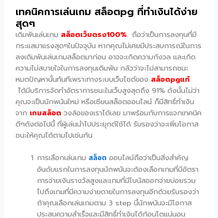
เทคนิคการเล่นเกม สล็อตpg ที่ทำเงินได้ง่าย
สุดๆ
เดิมพันเล่นเกม
สล็อตเว็บตรง100%
ถือว่าเป็นการลงทุนที่มี
กระแสมาแรงสุดๆในปัจจุบัน หากคุณไม่เคยมีประสบการณ์ในการ
ลงเดิมพันเล่นเกมสล็อตมาก่อน อาจจะเกิดความกังวล และเกิด
ความไม่สบายใจในการลงทุนเดิมพัน กลัวว่าจะไม่สามารถชนะ
หมดปัญหานั้นทันทีเพราะทางระบบเว็บไซต์ของ
สล็อตpgแท้
ได้มีบริการจัดทำอัตราการชนะในเว็บสูงสุดถึง 91% ดังนั้นไม่ว่า
คุณจะเป็นนักพนันใหม่ หรือเซียนสล็อตออนไลน์ ก็มีสิทธิ์ทำเงิน
จาก
เกมสล็อต
วงล้อของเราได้เลย มาพร้อมกับการแจกเทคนิค
ดีๆดังต่อไปนี้ ที่ผู้เล่นนำไปประยุกต์ใช้ได้ รับรองว่าจะเพิ่มโอกาส
ชนะให้คุณได้ตามไปเช่นกัน
การเลือกเล่นเกม
ออนไลน์ถือว่าเป็นสิ่งสำคัญ
สล็อต
อันดับแรกในการลงทุนนักพนันจะต้องเลือกเกมที่มีอัตรา
การจ่ายเงินรางวัลสูงและเกมที่มีโบนัสออกจ่ายบ่อยรวม
ไปถึงเกมที่มีความง่ายดายในการลงทุนอีกด้วยรับรองว่า
ถ้าคุณเลือกเล่นเกมตาม 3 step นี้นักพนันจะมีโอกาส
ประสบความสำเร็จและมีสิทธิ์ทำเงินได้ก้อนโตแน่นอน