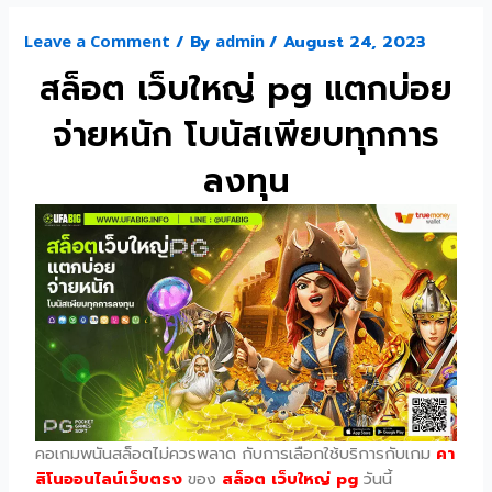
/ By
/
August 24, 2023
Leave a Comment
admin
สล็อต เว็บใหญ่ pg แตกบ่อย
จ่ายหนัก โบนัสเพียบทุกการ
ลงทุน
คอเกมพนันสล็อตไม่ควรพลาด กับการเลือกใช้บริการกับเกม
คา
สิโนออนไลน์เว็บตรง
ของ
สล็อต
เว็บใหญ่
pg
วันนี้