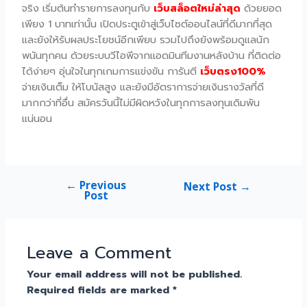
จริง เริ่มต้นทำรายการลงทุนกับ
เว็บสล็อตใหม่ล่าสุด
ด้วยยอด
เพียง 1 บาทเท่านั้น เปิดประตูเข้าสู่เว็บไซต์ออนไลน์ที่ดีมากที่สุด
และยังให้รับผลประโยชน์อีกเพียบ รวมไปถึงยังพร้อมดูแลนัก
พนันทุกคน ด้วยระบบวีไอพีจากแอดมินทีมงานหลังบ้าน ที่ติดต่อ
ได้ง่ายๆ อุ่นใจในทุกเกมการแข่งขัน การันตี
เว็บตรง100%
จ่ายเงินเต็ม ให้โบนัสสูง และยังมีอัตราการจ่ายเงินรางวัลที่ดี
มากกว่าที่อื่น สมัครวันนี้ไม่มีผิดหวังในทุกการลงทุนเดิมพัน
แน่นอน
←
Previous
Next Post
→
Post
Leave a Comment
Your email address will not be published.
Required fields are marked
*