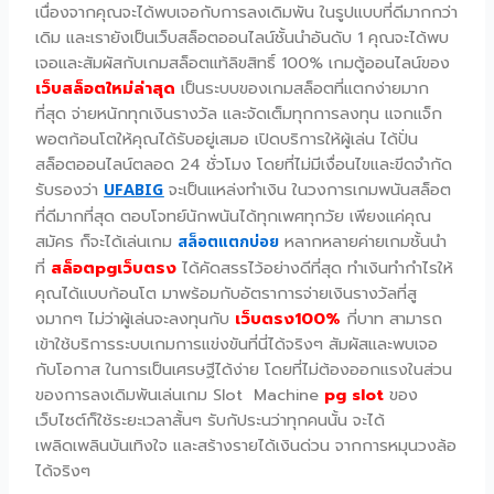
เนื่องจากคุณจะได้พบเจอกับการลงเดิมพัน ในรูปแบบที่ดีมากกว่า
เดิม และเรายังเป็นเว็บสล็อตออนไลน์ชั้นนำอันดับ 1 คุณจะได้พบ
เจอและสัมผัสกับเกมสล็อตแท้ลิขสิทธิ์ 100% เกมตู้ออนไลน์ของ
เว็บสล็อตใหม่ล่าสุด
เป็นระบบของเกมสล็อตที่แตกง่ายมาก
ที่สุด จ่ายหนักทุกเงินรางวัล และจัดเต็มทุกการลงทุน แจกแจ็ก
พอตก้อนโตให้คุณได้รับอยู่เสมอ เปิดบริการให้ผู้เล่น ได้ปั่น
สล็อตออนไลน์ตลอด 24 ชั่วโมง โดยที่ไม่มีเงื่อนไขและขีดจำกัด
รับรองว่า
จะเป็นแหล่งทำเงิน ในวงการเกมพนันสล็อต
UFABIG
ที่ดีมากที่สุด ตอบโจทย์นักพนันได้ทุกเพศทุกวัย เพียงแค่คุณ
สมัคร ก็จะได้เล่นเกม
หลากหลายค่ายเกมชั้นนำ
สล็อตแตกบ่อย
ที่
สล็อตpgเว็บตรง
ได้คัดสรรไว้อย่างดีที่สุด ทำเงินทำกำไรให้
คุณได้แบบก้อนโต มาพร้อมกับอัตราการจ่ายเงินรางวัลที่สู
งมากๆ ไม่ว่าผู้เล่นจะลงทุนกับ
เว็บตรง100%
กี่บาท สามารถ
เข้าใช้บริการระบบเกมการแข่งขันที่นี่ได้จริงๆ สัมผัสและพบเจอ
กับโอกาส ในการเป็นเศรษฐีได้ง่าย โดยที่ไม่ต้องออกแรงในส่วน
ของการลงเดิมพันเล่นเกม Slot Machine
pg slot
ของ
เว็บไซต์ก็ใช้ระยะเวลาสั้นๆ รับกัประนว่าทุกคนนั้น จะได้
เพลิดเพลินบันเทิงใจ และสร้างรายได้เงินด่วน จากการหมุนวงล้อ
ได้จริงๆ