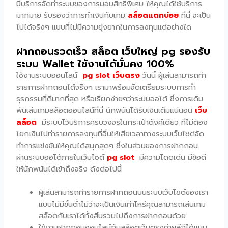
มีบริการจัดทำระบบของการมอบสิทธิพิเศษ ให้คุณได้ใช้บริการ
มากมาย รับรองว่าการทำเงินกับเกม
สล็อตแตกบ่อย
ที่นี่ จะเป็น
ไปได้จริงๆ แบบที่ไม่มีความยุ่งยากในการลงทุนแต่อย่างใด
ฝากถอนรวดเร็ว สล็อต เว็บใหญ่ pg รองรับ
ระบบ Wallet ใช้งานได้มั่นคง 100%
ใช้งานระบบออนไลน์
pg slot เว็บตรง
วันนี้ ผู้เล่นสามารถทำ
รายการฝากถอนได้จริงๆ เรามาพร้อมจัดเตรียมระบบการทำ
ธุรกรรมที่ดีมากที่สุด หรือเรียกง่ายๆว่าระบบออโต้ ซึ่งการเดิม
พันเล่นเกมสล็อตออนไลน์ที่นี่ นักพนันได้รับเงินเต็มแน่นอน
เว็บ
สล็อต
มีระบบไว้บริการครบวงจรในกระเป๋าตังค์เดียว ที่ไม่ต้อง
โยกเงินไปทำรายการลงทุนที่อื่นให้เสียเวลาทางระบบเว็บไซต์จัด
ทำการแข่งขันให้คุณได้สนุกสุดๆ ซึ่งในส่วนของการฝากถอน
ผ่านระบบออโต้ภายในเว็บไซต์
pg slot
มีความโดดเด่น มีข้อดี
ให้นักพนันได้เข้าถึงจริง ดังต่อไปนี้
ผู้เล่นสามารถทำรายการฝากถอนบนระบบเว็บไซต์ของเรา
แบบไม่มีขั้นต่ำไม่ว่าจะเป็นเงินเท่าไหร่คุณสามารถเล่นเกม
สล็อตกับเราได้ทั้งสิ้นรวมไปถึงการฝากถอนด้วย
ใช้งานฝากถอนออนไลน์กับสล็อตเว็บตรงค่ายพีจีได้แบบ