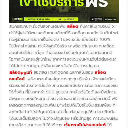
สมัครสมาชิกเริ่มต้นลงทุนเดิมพัน
สล็อต
กับคาสิโนเกมวันนี้ จะ
ทำให้ผู้เล่นได้พบเจอกับเกมสล็อตที่ดีมากที่สุด และยังเป็นเว็บไซต์
ที่มีผู้เข้าเล่นเกมมากเป็นอันดับ 1 ของเอเชีย เชื่อถือได้ 100%
ไม่มีการโกงจ่าย เงินให้คุณได้จริง มาพร้อมกับระบบเกมสล็อต
ออนไลน์ที่ดีมากที่สุด ที่พร้อมจะทำเงินให้คุณได้แบบก้อนตกมี
โอกาสเป็นเศรษฐีหน้าใหม่ จากการลงเดิมพันผ่านเว็บไซต์ของเรา
ได้ไม่ยาก หากคุณกำลังมองหาเว็บไซต์ในการเล่นเกม
สล็อตpgแท้
ยอดฮิต เกมที่ติดกระแสคาสิโนของ
สล็อต
ออนไลน์
พร้อมตอบโจทย์ทุกการลงทุนเดิมพัน เพียงแค่สมัคร
ด้วยเบอร์โทรศัพท์มือถือ สามารถเข้าใช้บริการกับเกมการแข่งขัน
ได้ทั้งสิ้น ที่มีมากกว่า 900 รูปแบบ ภายในเว็บไซต์ และยังมีการ
อัพเดทเกมใหม่ใหม่ทุกเดือน สมัครสมาชิกเล่นเกมสล็อตวันนี้ ฟรี
เครดิตทุกการลงทุนเดิมพัน มาพร้อมกับโปรโมชั่นเสริมเพียบ ที่
จะทำเงินทำกำไรให้คุณได้แบบไม่อั้น ต่อยอดทุนให้แก่สมาชิกกัน
ได้แบบเต็มอิ่มสุดๆ ไม่ว่าจะมีทุนน้อย หรือมีทุนสูง การเดิมพันเล่น
เกมสล็อต สามารถเข้าใช้บริการ
เว็บตรงไม่ผ่านเอเย่นต์
ได้