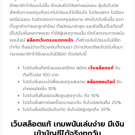
ให้สมาชิกได้แบบไม่อั้น ยิ่งเล่นยิ่งได้อย่างแน่นอน ลุ้นรับโบนัส
สำหรับการลงทุนกับเรากันได้แบบไร้เงื่อนไข ไม่ต้องฝาก ไม่ต้อง
แชร์แน่นอน ในส่วนของการลงทุนเล่นเกม ผ่านโปรโมชั่นนั้น แจก
ทั้งลูกค้าเก่าและลูกค้าใหม่ ที่สมัครมาล่าสุด และยังเป็นเว็บเดียวที่
มีโปรโมชั่นหลากหลาย ทำให้ผู้เล่นทุกคนนั้น เปิดโลกเกมการพนัน
ออนไลน์
สล็อตเว็บตรงแตกหนัก
ที่สร้างเงินได้แบบไม่มีขีด
จำกัด ถึงแม้ว่าจะไร้วงเงินก็ตามเรา มีการจัดเตรียมโปรโมชั่นมา
กมายสมาชิกได้รับแบบไม่มีลิมิต ดังต่อไปนี้
โปรโมชั่นสำหรับเมมเบอร์ใหม่ สมัคร
เว็บสล็อตแท้
รับ
ทันทีโบนัส 100 บาท
โปรโมชั่นแนะนำเพื่อนลงทุนเล่นเกม
สล็อตออนไลน์
รับ
ค่าคอมมิชชั่น 10%
โปรโมชั่นคืนยอดเสียสูงสุดทุกวัน ถึง 10%
โปรโมชั่นฝากบิลครั้งแรกของวัน รับโบนัสเงินคืน 20%
โปรโมชั่นเติมเงินวันเกิด รับโบนัสสูงสุดถึง 30%
เว็บสล็อตแท้ เกมพนันเล่นง่าย มีเงิน
เข้าบัญชีได้จริงทุกวัน