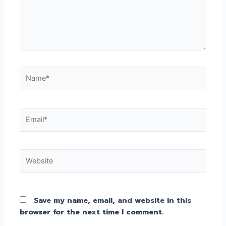
Save my name, email, and website in this
browser for the next time I comment.