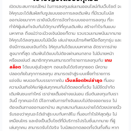
เปิดประสบการณ์ใหม่ ในการลงทุนเล่นเกมออนไลน์กับเว็บไซต์ จะ
ให้คุณจะได้สัมผัสกับรูปแบบของการลงเดิมพัน ที่มีรวมโบนัส
ออกบ่อยมากๆ เรายังมีบริการจัดทำระบบของการลงทุน ที่จะ
ทำให้ผู้เล่นทำเงินกันได้ทุกนาทีที่คุณเดิมพัน สร้างกำไรกันแบบ
มหาศาล ถึงแม้ว่าจะมีวงเงินน้อยก็ตาม รวบรวมเกมพนันมากมาย
ให้คุณได้ลงทุนแบบไม่มีเบื่อ เล่นง่ายบนโทรศัพท์มือถือทุกรุ่น และ
ยังมีการมอบเงินกำไร ให้คุณกันได้แบบมหาศาล อัตราการจ่าย
สูงมากที่สุด เดิมพันได้แบบไม่ต้องผ่านคนกลาง ไม่มีนายหน้า
หรือเอเย่นต์ สมาชิกทุกคนสามารถทำรายการลงทุนกับ
เกม
สล็อต
ได้แบบอุ่นใจสุดๆ ถอนเงินได้จริงทุกยอด มีความ
ปลอดภัยในทุกการลงทุน สามารถเข้าสู่ระบบเพื่อทำรายการ
แข่งขัน พบเจอกับบรรยากาศใน
เว็บสล็อตใหม่ล่าสุด
ที่มอบ
ความบันเทิงให้แก่ผู้เล่นทุกคนกันได้ตลอดทั้งวัน ไม่มีขีดจำกัด
เดิมพันชนะเท่าไหร่ เราจ่ายเต็มอย่างแน่นอน เริ่มต้นลงทุนกับเรา
วันนี้ ทุกคนจะได้ มีโอกาสในการทำเงินแบบไม่ต้องออกแรง ไม่
ต้องเดินทางออกนอกบ้าน สนุกสนานกันแบบง่ายได้ด้วยปลายนิ้ว
รับรองว่าคุณจะได้เข้าสู่ระบบกับคาสิโน ที่มอบกำไรให้สุดคุ้ม ไม่
เหมือนใคร และยังเป็นเว็บไซต์ที่มีบริการโปรโมชั่นมากมาย ที่ผู้
เล่นทุกคน สามารถรับได้จริง โบนัสแตกตลอดทั้งวันทั้งคืน หาก