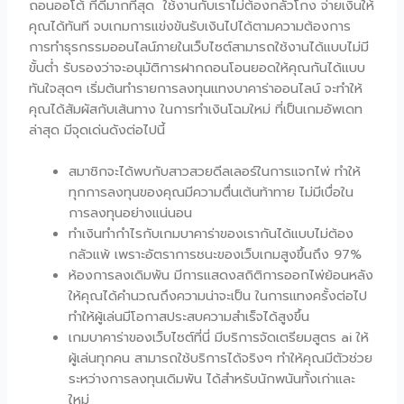
ถอนออโต้ ที่ดีมากที่สุด ใช้งานกับเราไม่ต้องกลัวโกง จ่ายเงินให้
คุณได้ทันที จบเกมการแข่งขันรับเงินไปได้ตามความต้องการ
การทำธุรกรรมออนไลน์ภายในเว็บไซต์สามารถใช้งานได้แบบไม่มี
ขั้นต่ำ รับรองว่าจะอนุมัติการฝากถอนโอนยอดให้คุณกันได้แบบ
ทันใจสุดๆ เริ่มต้นทำรายการลงทุนแทงบาคาร่าออนไลน์ จะทำให้
คุณได้สัมผัสกับเส้นทาง ในการทำเงินโฉมใหม่ ที่เป็นเกมอัพเดท
ล่าสุด มีจุดเด่นดังต่อไปนี้
สมาชิกจะได้พบกับสาวสวยดีลเลอร์ในการแจกไพ่ ทำให้
ทุกการลงทุนของคุณมีความตื่นเต้นท้าทาย ไม่มีเบื่อใน
การลงทุนอย่างแน่นอน
ทำเงินทำกำไรกับเกมบาคาร่าของเรากันได้แบบไม่ต้อง
กลัวแพ้ เพราะอัตราการชนะของเว็บเกมสูงขึ้นถึง 97%
ห้องการลงเดิมพัน มีการแสดงสถิติการออกไพ่ย้อนหลัง
ให้คุณได้คำนวณถึงความน่าจะเป็น ในการแทงครั้งต่อไป
ทำให้ผู้เล่นมีโอกาสประสบความสำเร็จได้สูงขึ้น
เกมบาคาร่าของเว็บไซต์ที่นี่ มีบริการจัดเตรียมสูตร ai ให้
ผู้เล่นทุกคน สามารถใช้บริการได้จริงๆ ทำให้คุณมีตัวช่วย
ระหว่างการลงทุนเดิมพัน ได้สำหรับนักพนันทั้งเก่าและ
ใหม่