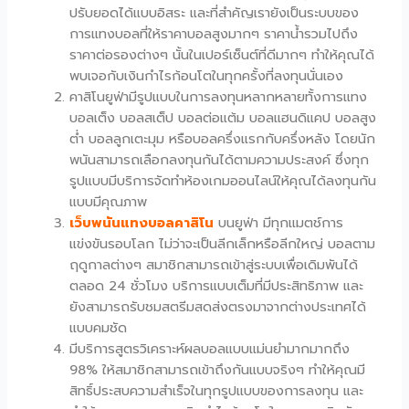
ปรับยอดได้แบบอิสระ และที่สำคัญเรายังเป็นระบบของ
การแทงบอลที่ให้ราคาบอลสูงมากๆ ราคาน้ำรวมไปถึง
ราคาต่อรองต่างๆ นั้นในเปอร์เซ็นต์ที่ดีมากๆ ทำให้คุณได้
พบเจอกับเงินกำไรก้อนโตในทุกครั้งที่ลงทุนนั่นเอง
คาสิโนยูฟ่ามีรูปแบบในการลงทุนหลากหลายทั้งการแทง
บอลเต็ง บอลสเต็ป บอลต่อแต้ม บอลแฮนดิแคป บอลสูง
ต่ำ บอลลูกเตะมุม หรือบอลครึ่งแรกกับครึ่งหลัง โดยนัก
พนันสามารถเลือกลงทุนกันได้ตามความประสงค์ ซึ่งทุก
รูปแบบมีบริการจัดทำห้องเกมออนไลน์ให้คุณได้ลงทุนกัน
แบบมีคุณภาพ
เว็บพนันแทงบอลคาสิโน
บนยูฟ่า มีทุกแมตช์การ
แข่งขันรอบโลก ไม่ว่าจะเป็นลีกเล็กหรือลีกใหญ่ บอลตาม
ฤดูกาลต่างๆ สมาชิกสามารถเข้าสู่ระบบเพื่อเดิมพันได้
ตลอด 24 ชั่วโมง บริการแบบเต็มที่มีประสิทธิภาพ และ
ยังสามารถรับชมสตรีมสดส่งตรงมาจากต่างประเทศได้
แบบคมชัด
มีบริการสูตรวิเคราะห์ผลบอลแบบแม่นยำมากมากถึง
98% ให้สมาชิกสามารถเข้าถึงกันแบบจริงๆ ทำให้คุณมี
สิทธิ์ประสบความสำเร็จในทุกรูปแบบของการลงทุน และ