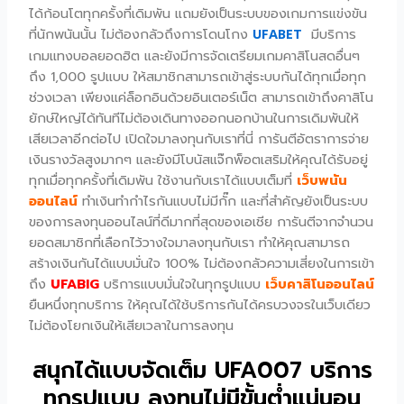
ได้ก้อนโตทุกครั้งที่เดิมพัน แถมยังเป็นระบบของเกมการแข่งขัน
ที่นักพนันนั้น ไม่ต้องกลัวถึงการโดนโกง
มีบริการ
UFABET
เกมแทงบอลยอดฮิต และยังมีการจัดเตรียมเกมคาสิโนสดอื่นๆ
ถึง 1,000 รูปแบบ ให้สมาชิกสามารถเข้าสู่ระบบกันได้ทุกเมื่อทุก
ช่วงเวลา เพียงแค่ล็อกอินด้วยอินเตอร์เน็ต สามารถเข้าถึงคาสิโน
ยักษ์ใหญ่ได้ทันทีไม่ต้องเดินทางออกนอกบ้านในการเดิมพันให้
เสียเวลาอีกต่อไป เปิดใจมาลงทุนกับเราที่นี่ การันตีอัตราการจ่าย
เงินรางวัลสูงมากๆ และยังมีโบนัสแจ๊กพ็อตเสริมให้คุณได้รับอยู่
ทุกเมื่อทุกครั้งที่เดิมพัน ใช้งานกับเราได้แบบเต็มที่
เว็บพนัน
ออนไลน์
ทำเงินทำกำไรกันแบบไม่มีกั๊ก และที่สำคัญยังเป็นระบบ
ของการลงทุนออนไลน์ที่ดีมากที่สุดของเอเชีย การันตีจากจำนวน
ยอดสมาชิกที่เลือกไว้วางใจมาลงทุนกับเรา ทำให้คุณสามารถ
สร้างเงินกันได้แบบมั่นใจ 100% ไม่ต้องกลัวความเสี่ยงในการเข้า
ถึง
UFABIG
บริการแบบมั่นใจในทุกรูปแบบ
เว็บคาสิโนออนไลน์
ยืนหนึ่งทุกบริการ ให้คุณได้ใช้บริการกันได้ครบวงจรในเว็บเดียว
ไม่ต้องโยกเงินให้เสียเวลาในการลงทุน
สนุกได้แบบจัดเต็ม UFA007 บริการ
ทุกรูปแบบ ลงทุนไม่มีขั้นต่ำแน่นอน