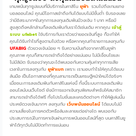
เกมพนันทุกรูปแบบที่มีบริการในคาสิโน
ยูฟ่า
รวมไปถึงเกมแทง
บอลออนไลน์ คุณมีโอกาสเข้าถึงกันได้แบบไม่มีขั้นต่ำ รับรองเลย
ว่ามีอิสระมากๆในทุกการลงทุนเดิมพันมีวงเงิน 1 บาท หรือมี
สูงสุดถึงหลักล้านก็ลงเดิมพันกับเราได้เช่นเดิม หากคุณ
เข้าสู่
ระบบ
ufabet
ใช้บริการกับเราด้วยว่ายอดเงินที่สูง ก็จะทำให้
คุณได้รับกำไรที่สูงตามไปด้วย หรือหากคุณทำรายการลงทุนกับ
UFABIG
ด้วยวงเงินน้อย ๆ รับความบันเทิงจากคาสิโนยูฟ่า
คุณภาพ คุณก็สามารถเข้าถึงได้อย่างแน่นอน ไม่มีเงื่อนไขและ
ไม่มีลิมิต รับรองว่าคุณจะได้พบเจอกับความคุ้มค่าทุกการเสีย
เวลาในการลงทุนกับ
ยูฟ่าเบท
เพราะ เรามอบกำไรให้คุณได้แบบ
ล้นมือ เป็นโอกาสทองที่คุณสามารถเป็นเศรษฐีหน้าใหม่ได้จริงๆ
เมื่อชนะการลงเดิมพันกับคาสิโนแห่งนี้ ทั้งนี้ระบบการลงเดิมพัน
ออนไลน์บนเว็บไซต์ ยังมีการแจกเงินทุนพิเศษสำหรับให้สมาชิก
สามารถเข้าถึงได้ฟรี ทั้งโปรโมชั่นและเครดิตต่างๆ ทำให้ผู้เล่นนั้น
ประหยัดวงเงินมากๆ ลงทุนกับ
เว็บพนันออนไลน์
ได้แบบไม่มี
ความเสี่ยงในการหดตัวหรือล้มละลายแต่อย่างใด พบเจอกับ
ประสบการณ์ในการหาเงินผ่านการพนันออนไลน์ที่สุด บนคาสิโนยู
ฟ่าได้ทุกวันไม่มีปิดทำการแน่นอน