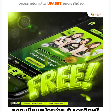
วงจรภายในคาสิโน
UFABET
ของเราทีเดียว
ลงทะเบียนสมัครง่าย รับเครดิตฟรี